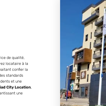
vice de qualité,
yez locataire à la
aitant confier la
 des standards
idents et une
iad City Location
,
rantissant une