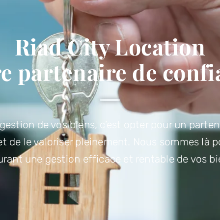
Riad City Location
e partenaire de conf
gestion de vos biens, c’est opter pour un parten
 de le valoriser pleinement. Nous sommes là pour 
urant une gestion efficace et rentable de vos bie