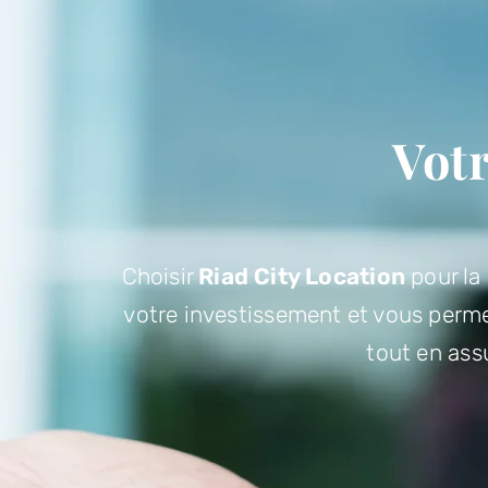
Votr
Choisir
Riad City Location
pour la 
votre investissement et vous permet
tout en ass